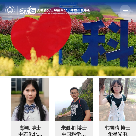
首页
团队概况
研究方向
团队建设
研究成果
动态中心
科研平台
加入我们
彭帆
博士
朱健和
博士
韩雪晴
博士
毕业校友
中石化北化
中国科学技
华星光电